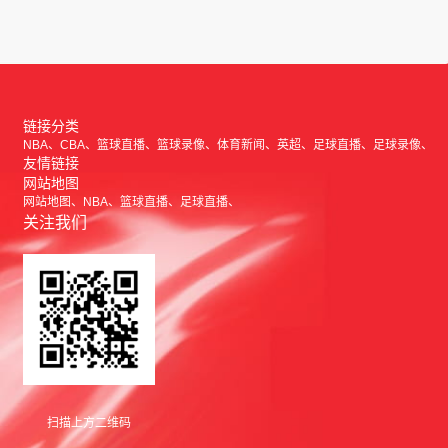
链接分类
NBA
CBA
篮球直播
篮球录像
体育新闻
英超
足球直播
足球录像
友情链接
网站地图
网站地图
NBA
篮球直播
足球直播
关注我们
扫描上方二维码