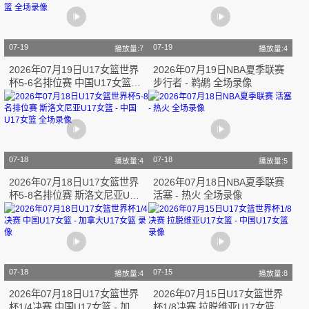
07-19
07-19
播放量:7
播放量:4
2026年07月19日U17女篮世界
2026年07月19日NBA夏季联赛
杯5-6名排位赛 中国U17女篮 -
步行者 - 鹈鹕 全场录像
新西兰U17女篮 全场录像
07-18
07-18
播放量:4
播放量:5
2026年07月18日U17女篮世界
2026年07月18日NBA夏季联赛
杯5-8名排位赛 斯洛文尼亚U17
活塞 - 热火 全场录像
女篮 - 中国U17女篮 全场录像
07-18
07-15
播放量:4
播放量:8
2026年07月18日U17女篮世界
2026年07月15日U17女篮世界
杯1/4决赛 中国U17女篮 - 加拿
杯1/8决赛 拉脱维亚U17女篮 -