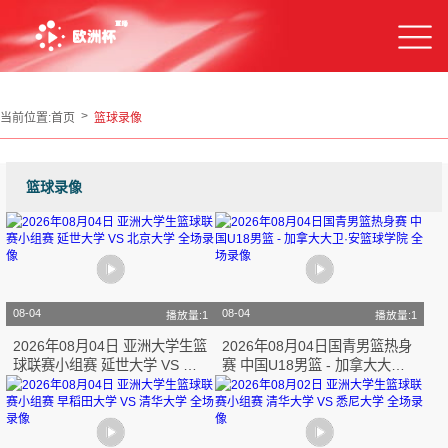
当前位置:
首页
篮球录像
篮球录像
08-04
08-04
播放量:1
播放量:1
2026年08月04日 亚洲大学生篮
2026年08月04日国青男篮热身
球联赛小组赛 延世大学 VS 北
赛 中国U18男篮 - 加拿大大卫·
京大学 全场录像
安篮球学院 全场录像