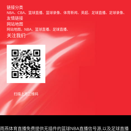
链接分类
NBA
CBA
篮球直播
篮球录像
体育新闻
英超
足球直播
足球录像
友情链接
网站地图
网站地图
NBA
篮球直播
足球直播
关注我们
扫描上方二维码
雨燕体育直播免费提供无插件的篮球NBA直播信号源,以及足球直播